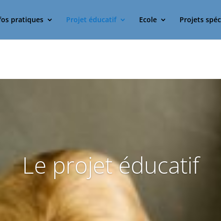
fos pratiques
Projet éducatif
Ecole
Projets spéc
Le projet éducatif