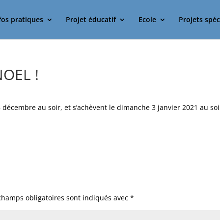
fos pratiques
Projet éducatif
Ecole
Projets spéc
NOEL !
décembre au soir, et s’achèvent le dimanche 3 janvier 2021 au soi
champs obligatoires sont indiqués avec
*