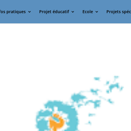
fos pratiques
Projet éducatif
Ecole
Projets spéc