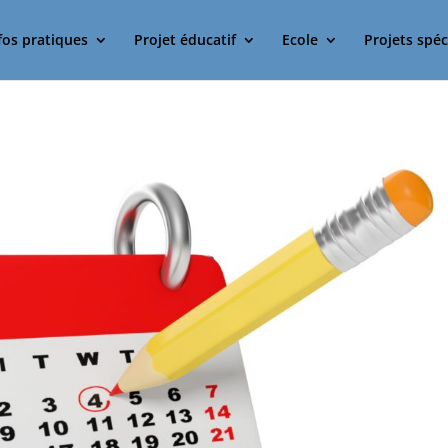
fos pratiques
Projet éducatif
Ecole
Projets spéc