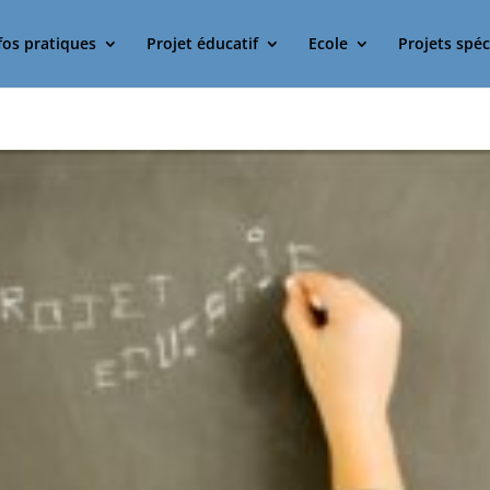
fos pratiques
Projet éducatif
Ecole
Projets spéc