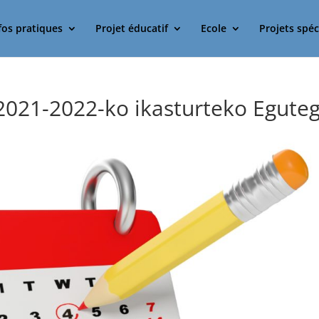
fos pratiques
Projet éducatif
Ecole
Projets spéc
 2021-2022-ko ikasturteko Eguteg